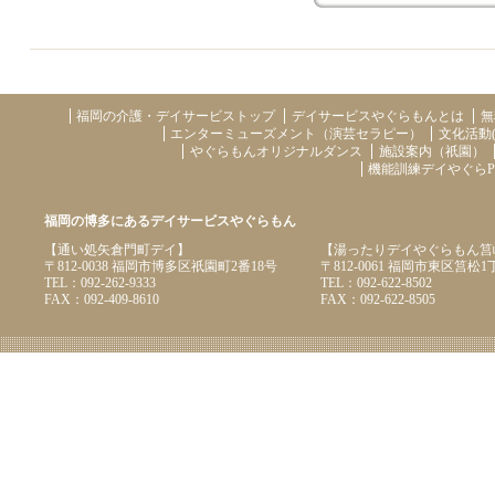
福岡の介護・デイサービストップ
デイサービスやぐらもんとは
無
エンターミューズメント（演芸セラピー）
文化活動
やぐらもんオリジナルダンス
施設案内（祇園）
機能訓練デイやぐらP
福岡の博多にあるデイサービスやぐらもん
【通い処矢倉門町デイ】
【湯ったりデイやぐらもん筥
〒812-0038 福岡市博多区祇園町2番18号
〒812-0061 福岡市東区筥松1丁
TEL：092-262-9333
TEL：092-622-8502
FAX：092-409-8610
FAX：092-622-8505